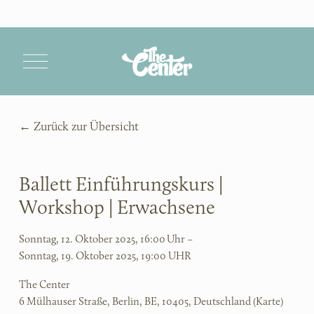
M
e
n
ü
ö
Zurück zur Übersicht
f
f
n
e
Ballett Einführungskurs |
n
Workshop | Erwachsene
Sonntag, 12. Oktober 2025
16:00 Uhr
Sonntag, 19. Oktober 2025
19:00 UHR
The Center
6 Mülhauser Straße
Berlin, BE, 10405
Deutschland
(Karte)