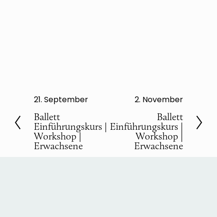
21. September
2. November
V
N
o
Ballett
ä
Ballett
Einführungskurs |
Einführungskurs |
r
c
Workshop |
Workshop |
h
h
Erwachsene
Erwachsene
e
s
r
t
i
e
g
e