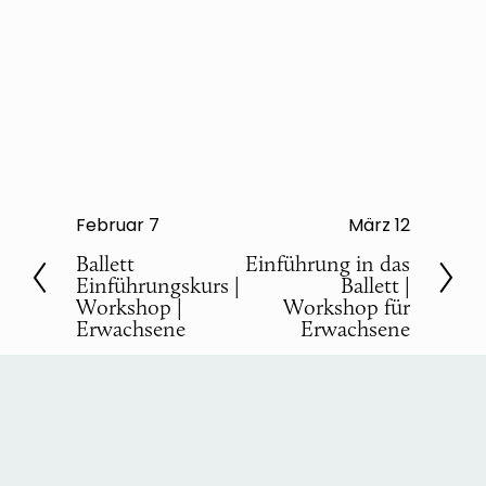
Februar 7
März 12
V
N
o
Ballett
ä
Einführung in das
Einführungskurs |
Ballett |
r
c
Workshop |
Workshop für
h
h
Erwachsene
Erwachsene
e
s
r
t
i
e
g
e