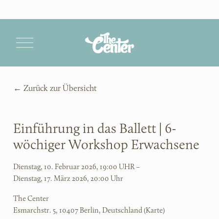
M
e
n
ü
ö
Zurück zur Übersicht
f
f
n
e
Einführung in das Ballett | 6-
n
wöchiger Workshop Erwachsene
Dienstag, 10. Februar 2026
19:00 UHR
Dienstag, 17. März 2026
20:00 Uhr
The Center
Esmarchstr. 5
10407 Berlin
Deutschland
(Karte)